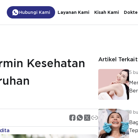
Hubungi Kami
Layanan Kami
Kisah Kami
Dokte
Artikel Terkait
ermin Kesehatan
5 bu
ruhan
Men
Ber
8 bu
Bag
dita
Tep