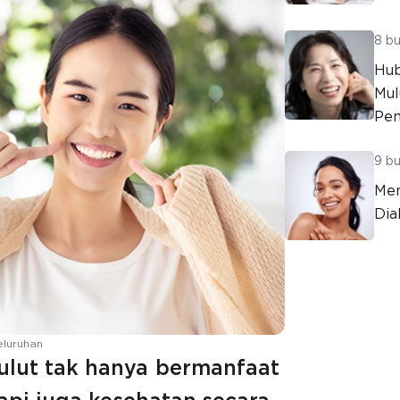
8 bu
Hub
Mul
Pen
9 bu
Men
Dia
eluruhan
lut tak hanya bermanfaat