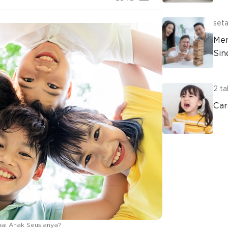
seta
Men
Si
2 ta
Car
ai Anak Seusianya?