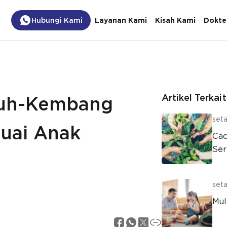
Hubungi Kami
Layanan Kami
Kisah Kami
Dokte
Artikel Terkait
uh-Kembang
seta
uai Anak
Cac
Ser
seta
Mul