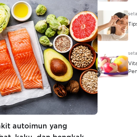
seta
Tip
seta
Vit
Pe
kit autoimun yang