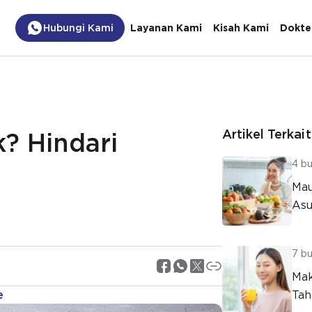
Hubungi Kami
Layanan Kami
Kisah Kami
Dokte
Artikel Terkait
? Hindari
4 bu
Mau
Asu
7 bu
Mak
e
Tah