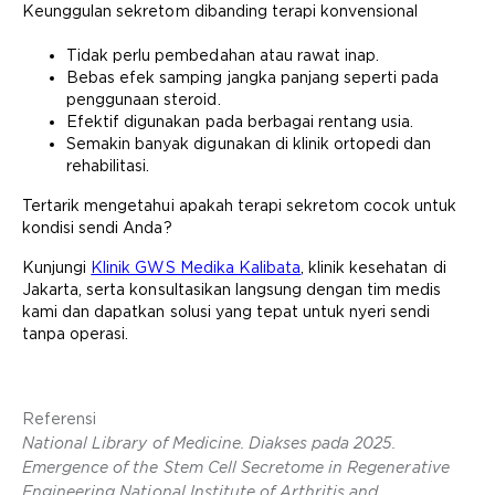
Keunggulan sekretom dibanding terapi konvensional
Tidak perlu pembedahan atau rawat inap.
Bebas efek samping jangka panjang seperti pada
penggunaan steroid.
Efektif digunakan pada berbagai rentang usia.
Semakin banyak digunakan di klinik ortopedi dan
rehabilitasi.
Tertarik mengetahui apakah terapi sekretom cocok untuk
kondisi sendi Anda?
Kunjungi
Klinik GWS Medika Kalibata
, klinik kesehatan di
Jakarta, serta konsultasikan langsung dengan tim medis
kami dan dapatkan solusi yang tepat untuk nyeri sendi
tanpa operasi.
Referensi
National Library of Medicine. Diakses pada 2025.
Emergence of the Stem Cell Secretome in Regenerative
Engineering National Institute of Arthritis and