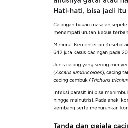
anusnya gatal atau n
Hati-hati, bisa jadi i
Cacingan bukan masalah sepele. 
menempati urutan kedua terban
Menurut Kementerian Kesehatan R
642 juta kasus cacingan pada 20
Jenis cacing yang sering menyer
(
Ascaris lumbricoides
), cacing t
cacing cambuk (
Trichuris trichiur
Infeksi parasit ini bisa menimbu
hingga malnutrisi. Pada anak, k
kembang serta menurunkan konse
Tanda dan gejala cac