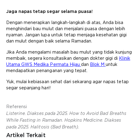
Jaga napas tetap segar selama puasa!
Dengan menerapkan langkah-langkah di atas, Anda bisa
menghindari bau mulut dan menjalani puasa dengan lebih
nyaman. Jangan lupa untuk tetap menjaga kesehatan gigi
dan mulut dengan baik selama Ramadan.
Jika Anda mengalami masalah bau mulut yang tidak kunjung
membaik, segera konsultasikan dengan dokter gigi di
Klinik
Utama GWS Medika Permata Hijau
dan
Blok M
untuk
mendapatkan penanganan yang tepat.
Yuk, mulai kebiasaan sehat dari sekarang agar napas tetap
segar sepanjang hari!
Referensi
Listerine. Diakses pada 2025. How to Avoid Bad Breaths
While Fasting in Ramadan. Hopkins Medicine. Diakses
pada 2025. Halitosis (Bad Breath).
Artikel Terkait