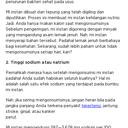
penurunan bakteri sehat pada usus.
Mi instan dibuat dari tepung yang telah digiling dan
diputihkan. Proses ini membuat mi instan kehilangan nutrisi.
Jadi, Anda hanya makan kalori saat mengonsumsinya.
Sebelum pengeringan, mi instan digoreng dengan minyak
yang mengandung asam lemak jenuh. Nah, mi instan
menyerap bahan tersebut. Padahal lemak jenuh berbahaya
bagi kesehatan. Sekarang, sudah lebih paham untuk tidak
mengonsumsinya setiap hari, kan?
2. Tinggi sodium atau natrium
Pernahkah merasa haus setelah mengonsumsi mi instan
padahal Anda sudah habiskan seluruh kuahnya? Hal ini
adalah salah satu efek sodium yang terdapat pada bumbu
mi instan.
Nah, jika sering mengonsumsinya, jangan heran bila pada
jangka panjang Anda terkena penyakit
hipertensi
, jantung,
stroke, ginjal, atau kanker
perut.
Mi instan mengandung 397—3.678 mg sodium per 100