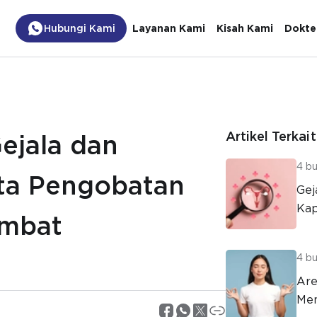
Hubungi Kami
Layanan Kami
Kisah Kami
Dokte
Artikel Terkait
 Gejala dan
4 bu
ta Pengobatan
Gej
Kap
ambat
4 bu
Are
Me