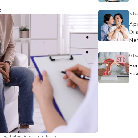
e
5 bu
Apa
Dil
Me
6 bu
Ber
Sek
ta Pengobatan Sebelum Terlambat