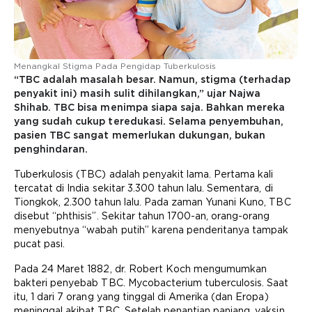
Menangkal Stigma Pada Pengidap Tuberkulosis
“TBC adalah masalah besar. Namun, stigma (terhadap
penyakit ini) masih sulit dihilangkan,” ujar Najwa
Shihab. TBC bisa menimpa siapa saja. Bahkan mereka
yang sudah cukup teredukasi. Selama penyembuhan,
pasien TBC sangat memerlukan dukungan, bukan
penghindaran.
Tuberkulosis (TBC) adalah penyakit lama. Pertama kali
tercatat di India sekitar 3.300 tahun lalu. Sementara, di
Tiongkok, 2.300 tahun lalu. Pada zaman Yunani Kuno, TBC
disebut “phthisis”. Sekitar tahun 1700-an, orang-orang
menyebutnya “wabah putih” karena penderitanya tampak
pucat pasi.
Pada 24 Maret 1882, dr. Robert Koch mengumumkan
bakteri penyebab TBC. Mycobacterium tuberculosis. Saat
itu, 1 dari 7 orang yang tinggal di Amerika (dan Eropa)
meninggal akibat TBC. Setelah penantian panjang, vaksin