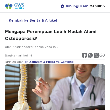
Hubungi Kami
Menu
ID
Kembali ke Berita & Artikel
Mengapa Perempuan Lebih Mudah Alami
Osteoporosis?
oleh
Kristihandari
2 tahun yang lalu
Bagikan artikel ini
Ditinjau oleh
dr. Zamzam & Puspa W. Cahyono