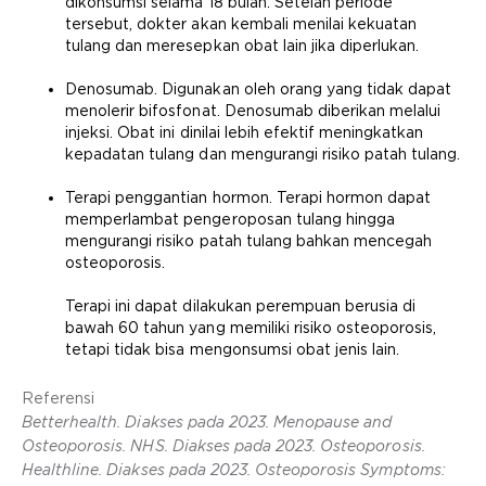
dikonsumsi selama 18 bulan. Setelah periode
tersebut, dokter akan kembali menilai kekuatan
tulang dan meresepkan obat lain jika diperlukan.
Denosumab. Digunakan oleh orang yang tidak dapat
menolerir bifosfonat. Denosumab diberikan melalui
injeksi. Obat ini dinilai lebih efektif meningkatkan
kepadatan tulang dan mengurangi risiko patah tulang.
Terapi penggantian hormon. Terapi hormon dapat
memperlambat pengeroposan tulang hingga
mengurangi risiko patah tulang bahkan mencegah
osteoporosis.
Terapi ini dapat dilakukan perempuan berusia di
bawah 60 tahun yang memiliki risiko osteoporosis,
tetapi tidak bisa mengonsumsi obat jenis lain.
Referensi
Betterhealth. Diakses pada 2023. Menopause and
Osteoporosis. NHS. Diakses pada 2023. Osteoporosis.
Healthline. Diakses pada 2023. Osteoporosis Symptoms: