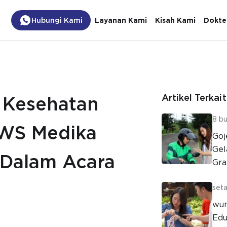
Hubungi Kami
Layanan Kami
Kisah Kami
Dokte
Artikel Terkait
 Kesehatan
8 bu
GWS Medika
Goj
Gel
i Dalam Acara
Gra
n
seta
wun
Edu