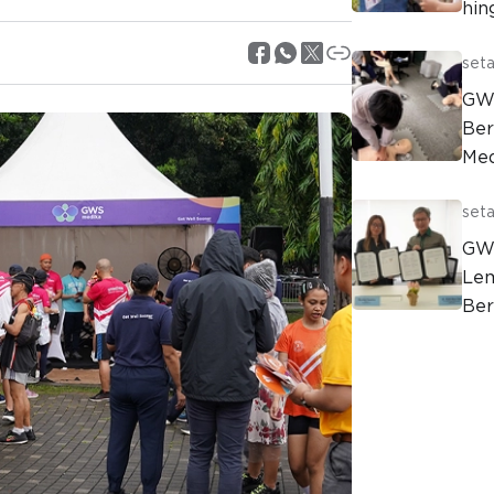
hin
seta
GWS
Ber
Med
seta
GWS
Lem
Ber
Ass