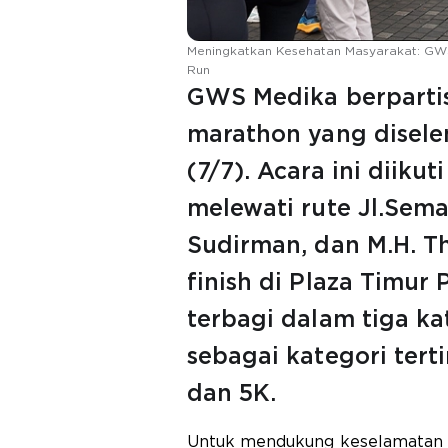
Meningkatkan Kesehatan Masyarakat: GWS
Run
GWS Medika berpartis
marathon yang disele
(7/7). Acara ini diikut
melewati rute Jl.Sema
Sudirman, dan M.H. T
finish di Plaza Timur 
terbagi dalam tiga kat
sebagai kategori terti
dan 5K.
Untuk mendukung keselamatan 